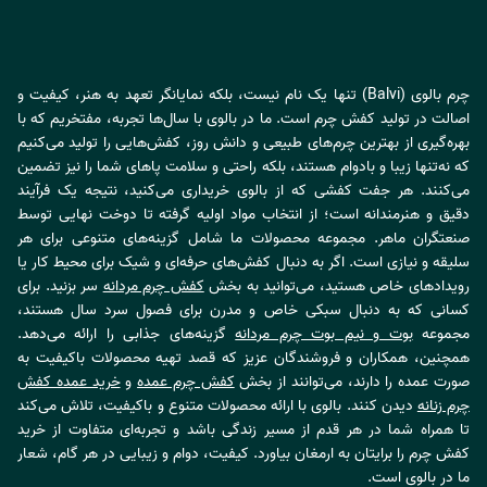
چرم بالوی (Balvi) تنها یک نام نیست، بلکه نمایانگر تعهد به هنر، کیفیت و
اصالت در تولید کفش چرم است. ما در بالوی با سال‌ها تجربه، مفتخریم که با
بهره‌گیری از بهترین چرم‌های طبیعی و دانش روز، کفش‌هایی را تولید می‌کنیم
که نه‌تنها زیبا و بادوام هستند، بلکه راحتی و سلامت پاهای شما را نیز تضمین
می‌کنند. هر جفت کفشی که از بالوی خریداری می‌کنید، نتیجه یک فرآیند
دقیق و هنرمندانه است؛ از انتخاب مواد اولیه گرفته تا دوخت نهایی توسط
صنعتگران ماهر. مجموعه محصولات ما شامل گزینه‌های متنوعی برای هر
سلیقه و نیازی است. اگر به دنبال کفش‌های حرفه‌ای و شیک برای محیط کار یا
رویدادهای خاص هستید، می‌توانید به بخش
کفش چرم مردانه
سر بزنید. برای
کسانی که به دنبال سبکی خاص و مدرن برای فصول سرد سال هستند،
مجموعه
بوت و نیم بوت چرم مردانه
گزینه‌های جذابی را ارائه می‌دهد.
همچنین، همکاران و فروشندگان عزیز که قصد تهیه محصولات باکیفیت به
صورت عمده را دارند، می‌توانند از بخش
کفش چرم عمده
و
خرید عمده کفش
چرم زنانه
دیدن کنند. بالوی با ارائه محصولات متنوع و باکیفیت، تلاش می‌کند
تا همراه شما در هر قدم از مسیر زندگی باشد و تجربه‌ای متفاوت از خرید
کفش چرم را برایتان به ارمغان بیاورد. کیفیت، دوام و زیبایی در هر گام، شعار
ما در بالوی است.